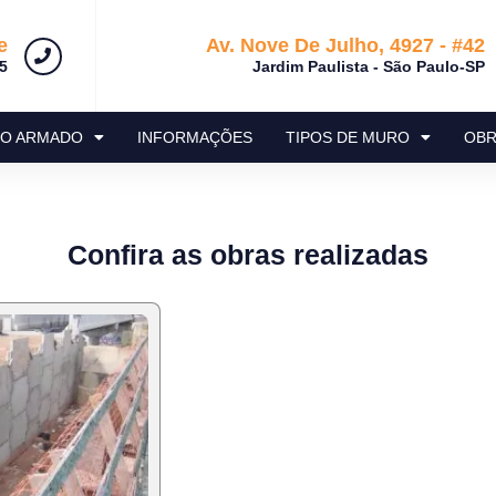
e
Av. Nove De Julho, 4927 - #42
5
Jardim Paulista - São Paulo-SP
RO ARMADO
INFORMAÇÕES
TIPOS DE MURO
OBR
Confira as obras realizadas