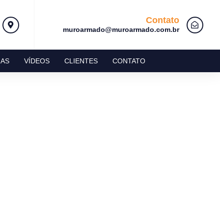
Contato
muroarmado@muroarmado.com.br
AS
VÍDEOS
CLIENTES
CONTATO