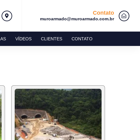
Contato
muroarmado@muroarmado.com.br
AS
VÍDEOS
CLIENTES
CONTATO