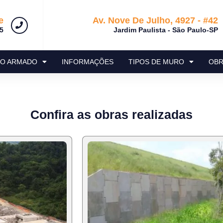
e
Av. Nove De Julho, 4927 - #42
5
Jardim Paulista - São Paulo-SP
RO ARMADO
INFORMAÇÕES
TIPOS DE MURO
OBR
Confira as obras realizadas