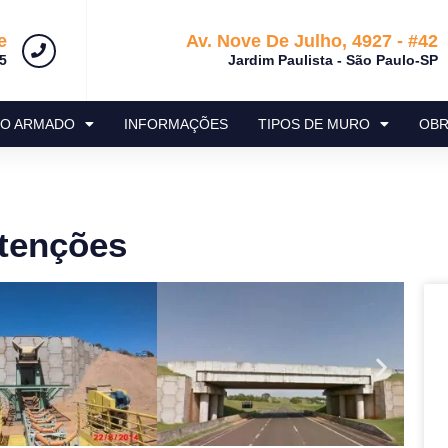
e
Av. Nove De Julho, 4927 - #42
5
Jardim Paulista - São Paulo-SP
RO ARMADO
INFORMAÇÕES
TIPOS DE MURO
OBR
tenções