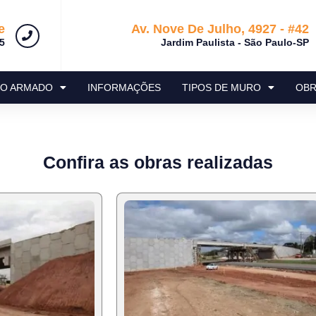
e
Av. Nove De Julho, 4927 - #42
5
Jardim Paulista - São Paulo-SP
RO ARMADO
INFORMAÇÕES
TIPOS DE MURO
OBR
Confira as obras realizadas