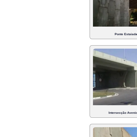
Ponte Estaiad
Intersecção Avenid