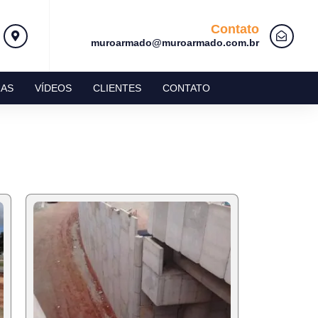
Contato
muroarmado@muroarmado.com.br
AS
VÍDEOS
CLIENTES
CONTATO