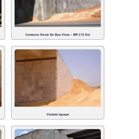
Contorno Oeste De Boa Vista – BR 174 Sul
Viaduto Iguape