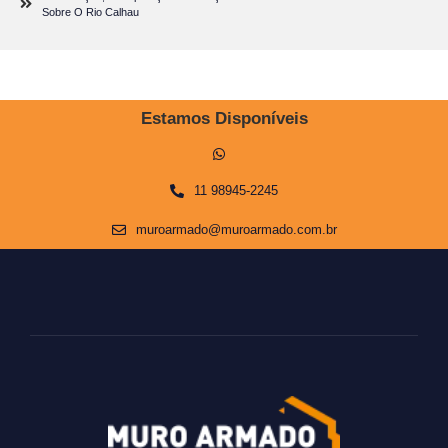
Sobre O Rio Calhau
Estamos Disponíveis
11 98945-2245
muroarmado@muroarmado.com.br