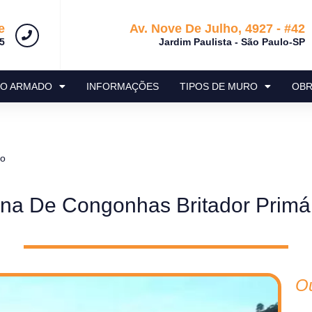
e
Av. Nove De Julho, 4927 - #42
5
Jardim Paulista - São Paulo-SP
RO ARMADO
INFORMAÇÕES
TIPOS DE MURO
OBR
io
na De Congonhas Britador Primá
O