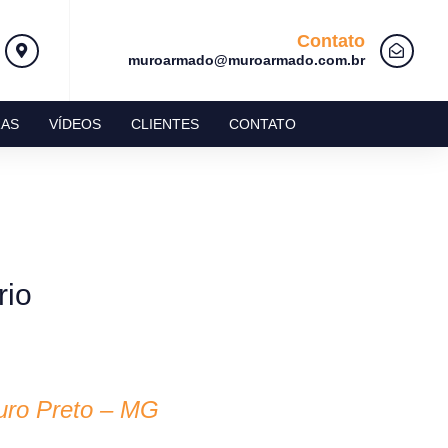
Contato
muroarmado@muroarmado.com.br
AS
VÍDEOS
CLIENTES
CONTATO
rio
uro Preto – MG