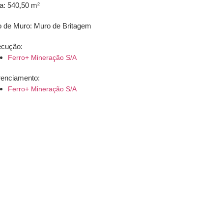
a: 540,50 m²
o de Muro: Muro de Britagem
cução:
Ferro+ Mineração S/A
enciamento:
Ferro+ Mineração S/A