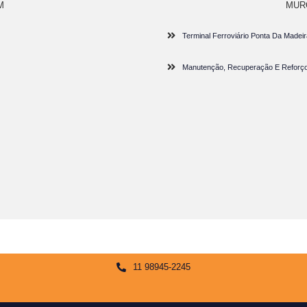
M
MUR
Terminal Ferroviário Ponta Da Made
Manutenção, Recuperação E Reforço 
11 98945-2245