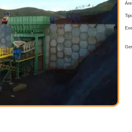
Áre
Tip
Exe
Ger