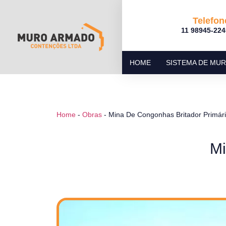
Telefon
11 98945-224
HOME
SISTEMA DE MU
Home
-
Obras
-
Mina De Congonhas Britador Primár
Mi