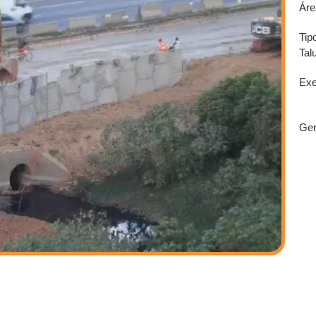
Áre
Tip
Tal
Exe
Ger