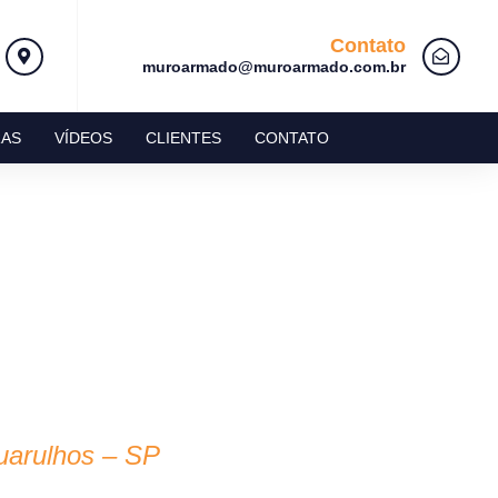
Contato
muroarmado@muroarmado.com.br
AS
VÍDEOS
CLIENTES
CONTATO
arulhos – SP