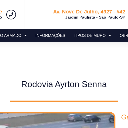
e
Av. Nove De Julho, 4927 - #42
5
Jardim Paulista - São Paulo-SP
RO ARMADO
INFORMAÇÕES
TIPOS DE MURO
OBR
Rodovia Ayrton Senna
Gu