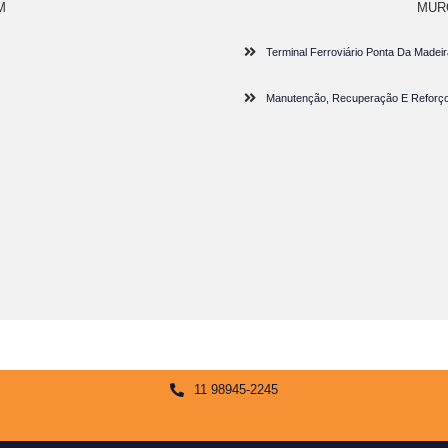
M
MUR
Terminal Ferroviário Ponta Da Made
Manutenção, Recuperação E Reforço 
11 98945-2245