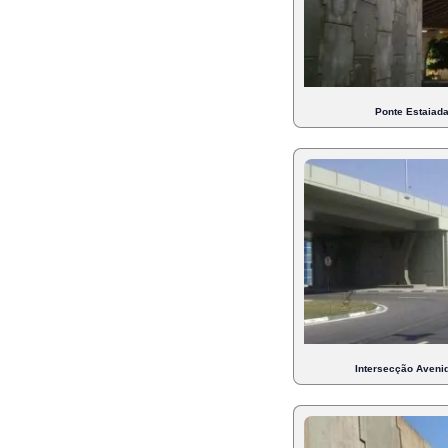
Ponte Estaiad
Intersecção Avenid