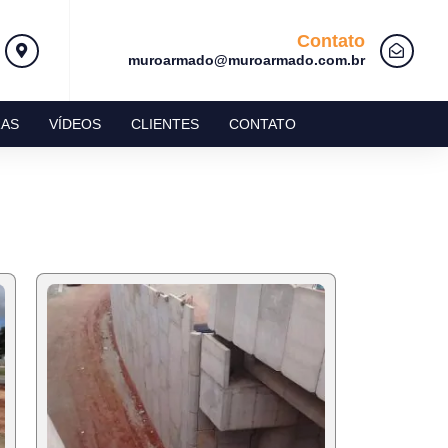
Contato
muroarmado@muroarmado.com.br
AS
VÍDEOS
CLIENTES
CONTATO