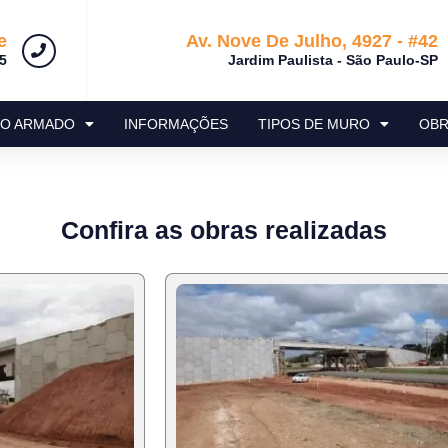
e
Av. Nove De Julho, 4927 - #42
5
Jardim Paulista - São Paulo-SP
RO ARMADO
INFORMAÇÕES
TIPOS DE MURO
OBR
Confira as obras realizadas