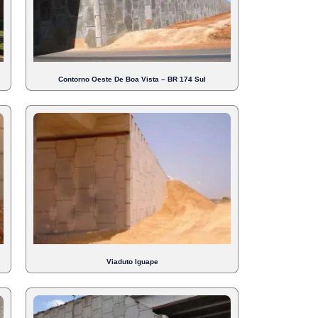
Contorno Oeste De Boa Vista – BR 174 Sul
Viaduto Iguape