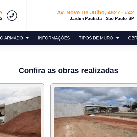
e
Av. Nove De Julho, 4927 - #42
5
Jardim Paulista - São Paulo-SP
RO ARMADO
INFORMAÇÕES
TIPOS DE MURO
OBR
Confira as obras realizadas