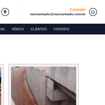
Contato
muroarmado@muroarmado.com.br
AS
VÍDEOS
CLIENTES
CONTATO