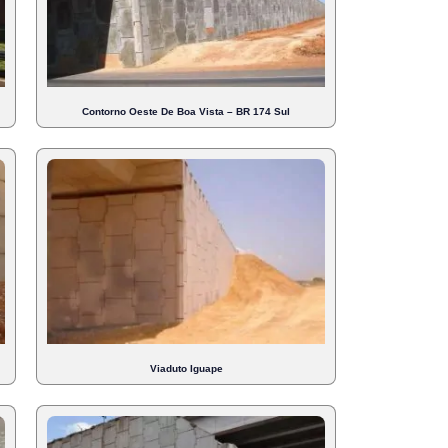
Contorno Oeste De Boa Vista – BR 174 Sul
Viaduto Iguape