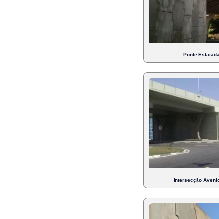
Ponte Estaiad
Intersecção Avenid